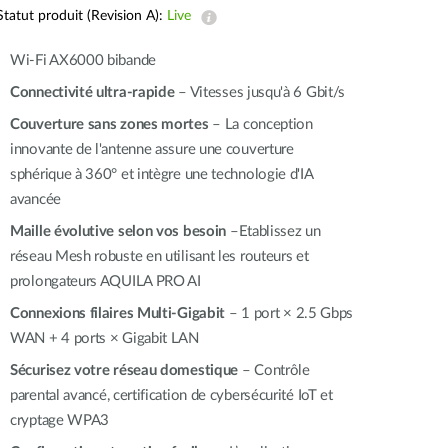
Surveillance
Statut produit (Revision A):
Live
urbaine
Wi-Fi AX6000 bibande
Automatisation
des
Connectivité ultra-rapide
– Vitesses jusqu'à 6 Gbit/s
bâtiments
Couverture sans zones mortes
– La conception
Mât
innovante de l'antenne assure une couverture
intelligent
sphérique à 360° et intègre une technologie d'IA
avancée
Maille évolutive selon vos besoin
–Etablissez un
réseau Mesh robuste en utilisant les routeurs et
prolongateurs AQUILA PRO AI
Connexions filaires Multi-Gigabit
– 1 port × 2.5 Gbps
WAN + 4 ports × Gigabit LAN
Sécurisez votre réseau domestique
– Contrôle
parental avancé, certification de cybersécurité IoT et
cryptage WPA3