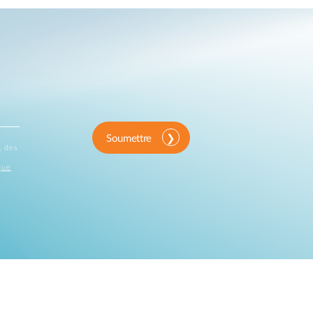
Soumettre
, des
que