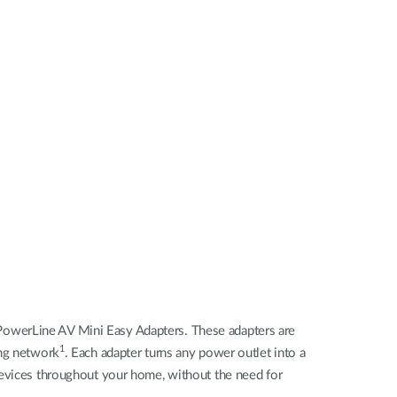
Surveillance
urbaine
Automatisation
des
bâtiments
Mât
intelligent
PowerLine AV Mini Easy Adapters. These adapters are
1
ing network
. Each adapter turns any power outlet into a
devices throughout your home, without the need for