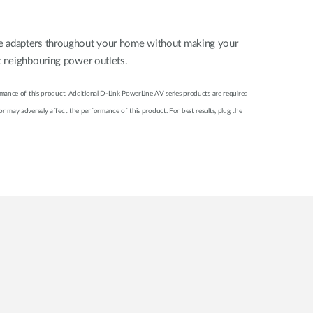
the adapters throughout your home without making your
t neighbouring power outlets.
formance of this product. Additional D-Link PowerLine AV series products are required
 may adversely affect the performance of this product. For best results, plug the