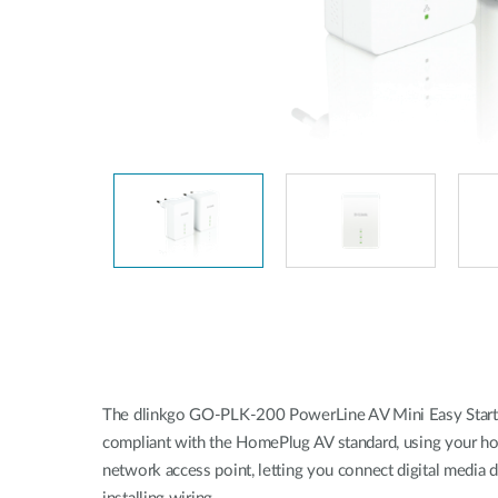
Easy Smart
Switches
non
administrables
Switches
PoE
Accessories
Management
Où acheter
Gestion
Convertisseurs
Cloud
de média
Nuclias
Unity
Fibres
actives
Contrôleurs
matériel
Câbles
Nuclias
Direct
Connect
The dlinkgo GO-PLK-200 PowerLine AV Mini Easy Starter 
Attach
compliant with the HomePlug AV standard, using your home
Adaptateurs
network access point, letting you connect digital media
PoE