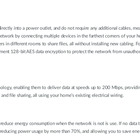
irectly into a power outlet, and do not require any additional cables, m
etwork by connecting multiple devices in the farthest corners of your 
s in different rooms to share files, all without installing new cabling. 
ement 128-bit AES data encryption to protect the network from unauthor
ogy, enabling them to deliver data at speeds up to 200 Mbps, providi
and file sharing, all using your home’s existing electrical wiring.
uce energy consumption when the network is not is use. If no data tra
, reducing power usage by more than 70%, and allowing you to save ener