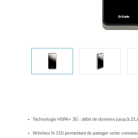
Easy Smart
Switches
non
administrables
Switches
PoE
Accessories
Management
Où acheter
Gestion
Convertisseurs
Cloud
de média
Nuclias
Unity
Fibres
actives
Contrôleurs
matériel
Câbles
Nuclias
Direct
Connect
Attach
Technologie HSPA+ 3G : débit de données jusqu'à 21
Adaptateurs
PoE
Wireless N 150 permettant de partager votre connexion