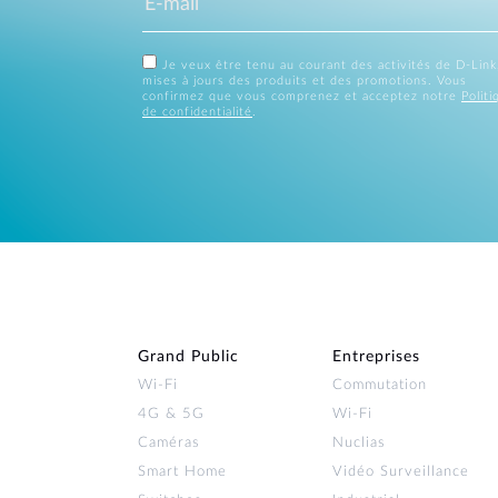
Je veux être tenu au courant des activités de D-Link
mises à jours des produits et des promotions. Vous
confirmez que vous comprenez et acceptez notre
Politi
de confidentialité
.
Grand Public
Entreprises
Wi‑Fi
Commutation
4G & 5G
Wi-Fi
Caméras
Nuclias
Smart Home
Vidéo Surveillance