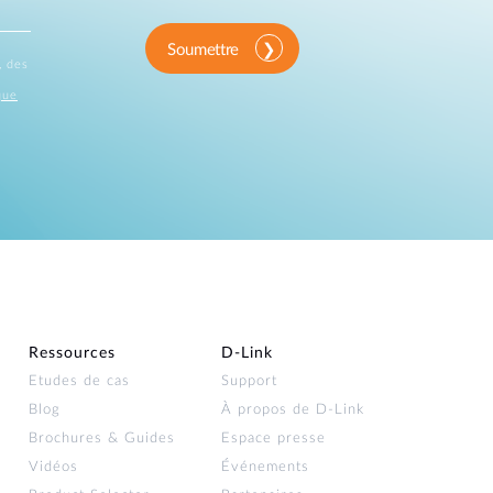
Soumettre
, des
que
Ressources
D‑Link
Etudes de cas
Support
Blog
À propos de D‑Link
Brochures & Guides
Espace presse
Vidéos
Événements