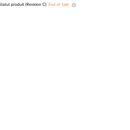
Surveillance
Statut produit (Revision C):
End of Sale
urbaine
Automatisation
des
bâtiments
Mât
intelligent