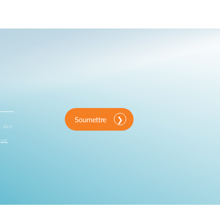
Soumettre
, des
que