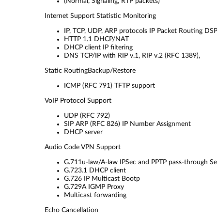
(Normal, Signaling, RTP packets)
Internet Support Statistic Monitoring
IP, TCP, UDP, ARP protocols IP Packet Routing DSP/
HTTP 1.1 DHCP/NAT
DHCP client IP filtering
DNS TCP/IP with RIP v.1, RIP v.2 (RFC 1389),
Static RoutingBackup/Restore
ICMP (RFC 791) TFTP support
VoIP Protocol Support
UDP (RFC 792)
SIP ARP (RFC 826) IP Number Assignment
DHCP server
Audio Code VPN Support
G.711u-law/A-law IPSec and PPTP pass-through Self
G.723.1 DHCP client
G.726 IP Multicast Bootp
G.729A IGMP Proxy
Multicast forwarding
Echo Cancellation