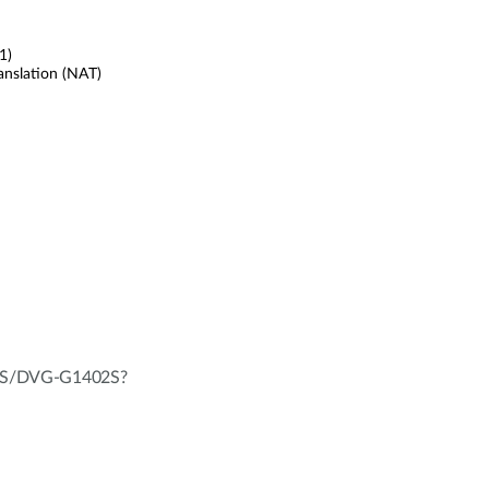
1)
anslation (NAT)
402S/DVG-G1402S?