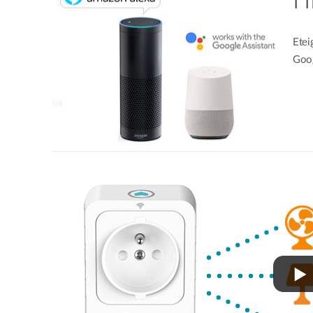
Etei
Goog