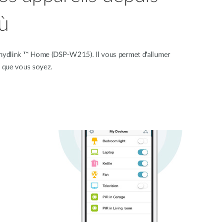
ù
e mydlink ™ Home (DSP-W215). Il vous permet d'allumer
ù que vous soyez.