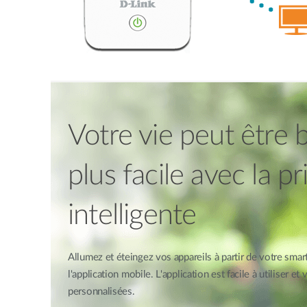
Votre vie peut être
plus facile avec la pr
intelligente
Allumez et éteingez vos appareils à partir de votre smar
l'application mobile. L'application est facile à utiliser e
personnalisées.