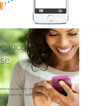
 beaucoup
ise
tphone ou tablette* en utilisant
t vous enverra des notifications