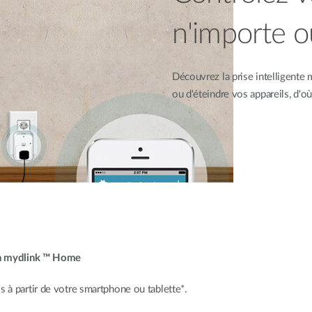
n'importe o
Découvrez la prise intelligent
ou d'éteindre vos appareils, d'o
ion mydlink ™ Home
 à partir de votre smartphone ou tablette*.