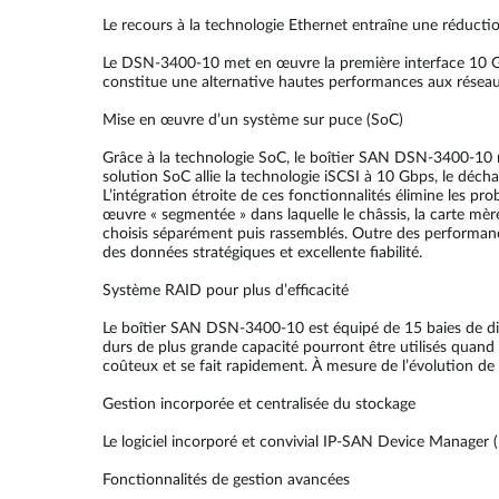
Le recours à la technologie Ethernet entraîne une réducti
Le DSN-3400-10 met en œuvre la première interface 10 G
constitue une alternative hautes performances aux réseau
Mise en œuvre d’un système sur puce (SoC)
Grâce à la technologie SoC, le boîtier SAN DSN-3400-10 re
solution SoC allie la technologie iSCSI à 10 Gbps, le déc
L’intégration étroite de ces fonctionnalités élimine les p
œuvre « segmentée » dans laquelle le châssis, la carte mère,
choisis séparément puis rassemblés. Outre des performan
des données stratégiques et excellente fiabilité.
Système RAID pour plus d’efficacité
Le boîtier SAN DSN-3400-10 est équipé de 15 baies de dis
durs de plus grande capacité pourront être utilisés quand
coûteux et se fait rapidement. À mesure de l’évolution de 
Gestion incorporée et centralisée du stockage
Le logiciel incorporé et convivial IP-SAN Device Manager 
Fonctionnalités de gestion avancées