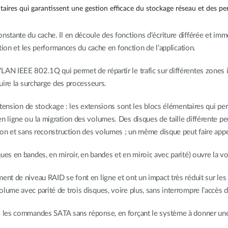
ires qui garantissent une gestion efficace du stockage réseau et des pe
stante du cache. Il en découle des fonctions d’écriture différée et imméd
ation et les performances du cache en fonction de l’application.
AN IEEE 802.1Q qui permet de répartir le trafic sur différentes zones i
duire la surcharge des processeurs.
extension de stockage : les extensions sont les blocs élémentaires qui p
n ligne ou la migration des volumes. Des disques de taille différente pe
tion et sans reconstruction des volumes ; un même disque peut faire app
es en bandes, en miroir, en bandes et en miroir, avec parité) ouvre la v
nt de niveau RAID se font en ligne et ont un impact très réduit sur les u
ume avec parité de trois disques, voire plus, sans interrompre l’accès de
e les commandes SATA sans réponse, en forçant le système à donner une 