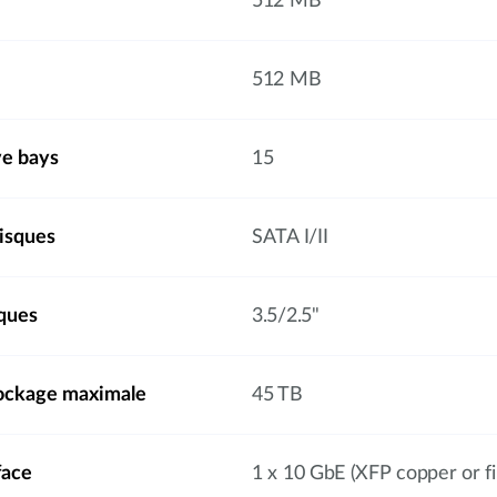
512 MB
512 MB
ve bays
15
disques
SATA I/II
ques
3.5/2.5"
tockage maximale
45 TB
face
1 x 10 GbE (XFP copper or fi