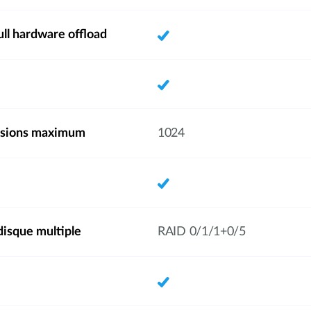
ull hardware offload
ssions maximum
1024
disque multiple
RAID 0/1/1+0/5