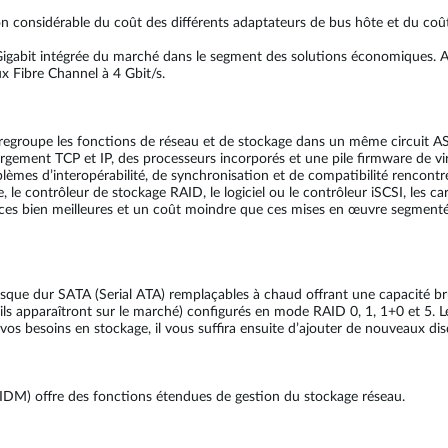
on considérable du coût des différents adaptateurs de bus hôte et du coû
igabit intégrée du marché dans le segment des solutions économiques. 
x Fibre Channel à 4 Gbit/s.
groupe les fonctions de réseau et de stockage dans un même circuit ASIC 
hargement TCP et IP, des processeurs incorporés et une pile firmware de v
roblèmes d’interopérabilité, de synchronisation et de compatibilité rencont
 le contrôleur de stockage RAID, le logiciel ou le contrôleur iSCSI, les ca
ces bien meilleures et un coût moindre que ces mises en œuvre segmenté
que dur SATA (Serial ATA) remplaçables à chaud offrant une capacité br
 ils apparaîtront sur le marché) configurés en mode RAID 0, 1, 1+0 et 5.
vos besoins en stockage, il vous suffira ensuite d’ajouter de nouveaux dis
(IDM) offre des fonctions étendues de gestion du stockage réseau.