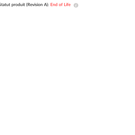
Surveillance
Statut produit (Revision A):
End of Life
urbaine
Automatisation
des
bâtiments
Mât
intelligent