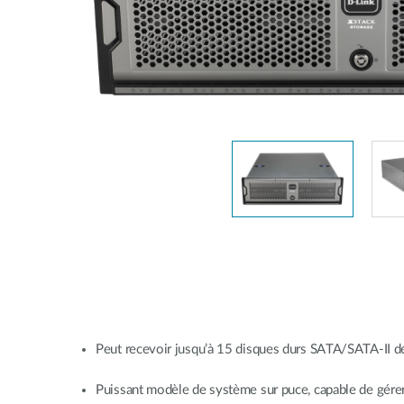
Easy Smart
Switches
non
administrables
Switches
PoE
Accessories
Management
Où acheter
Gestion
Convertisseurs
Cloud
de média
Nuclias
Unity
Fibres
actives
Contrôleurs
matériel
Câbles
Nuclias
Direct
Connect
Attach
Peut recevoir jusqu’à 15 disques durs SATA/SATA-II de 3
Adaptateurs
PoE
Puissant modèle de système sur puce, capable de gére