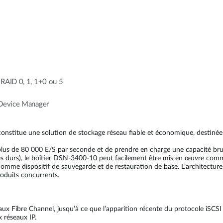
 RAID 0, 1, 1+0 ou 5
 Device Manager
onstitue une solution de stockage réseau fiable et économique, destiné
lus de 80 000 E/S par seconde et de prendre en charge une capacité brut
s durs), le boîtier DSN-3400-10 peut facilement être mis en œuvre com
 comme dispositif de sauvegarde et de restauration de base. L’architectur
roduits concurrents.
ux Fibre Channel, jusqu’à ce que l’apparition récente du protocole iSCSI
x réseaux IP.