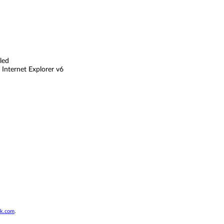
led
ternet Explorer v6
nk.com
.