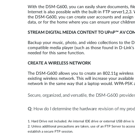
With the DSM-G600, you can easily share documents, files
Internet is also possible with the built-in FTP server1,2,3
the DSM-G600, you can create user accounts and assign the
data, or for the home where you can ensure your children
STREAM DIGITAL MEDIA CONTENT TO UPnP™ AV CO
Backup your music, photo, and video collections to the D
compatible media player (such as those found in D-Link’s 
needed for this same function.
CREATE A WIRELESS NETWORK
The DSM-G600 allows you to create an 802.11g wireless ne
existing wireless network. This will increase your available
network in the same way that a laptop would. WPA-PSK an
Secure, organized, and versatile, the DSM-G600 provides 
Q
: How do I determine the hardware revision of my p
1. Hard Drive not included. An internal IDE drive or external USB drive is 
2. Unless additional precautions are taken, use of an FTP Server to acces
establish a secure FTP session.