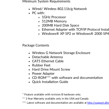
Minimum System Requirements
Wired/ Wireless 802.11b/g Network
PC with:
1GHz Processor
512MB Memory
200MB Hard Disk Space
Ethernet Adapter with TCP/IP Protocol Instal
Windows® XP SP2 or Windows® 2000 SP4 In
Package Contents
Wireless G Network Storage Enclosure
Detachable Antenna
CAT5 Ethernet Cable
Rubber Feet
Hard Drive Mount Screw
Power Adapter
CD-ROM*** with software and documentation
Quick Installation Guide
* Feature available with revision B hardware only.
** 1-Year Warranty available only in the USA and Canada
*** Latest software and documentation are available at
http://support.dli