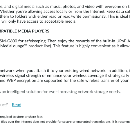
, and digital media such as music, photos, and video with everyone on th
. Whether you’re allowing access locally or from the Internet, keep data sa
m to folders with either read or read/write permissions3. This is ideal 
 will only have access to acceptable media.
MPATIBLE MEDIA PLAYERS
SM-G600 for safekeeping. Then enjoy the rewards of the built-in UPnP AV
MediaLounge™ product line). This feature is highly convenient as it allo
twork when you attach it to your existing wired network. In addition, i
 wireless signal strength or enhance your wireless coverage if strategicall
d WEP encryption are supported for the safe wireless transfer of your 
an intelligent solution for ever-increasing network storage needs.
roduct?
Read
required to store or share files.
s files over the Internet does not provide for secure or encrypted transmissions. It is recom