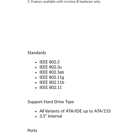
3. Feature available with revision B hardware only.
Standards
IEEE 802.3
IEEE 802.3u
IEEE 802.3ab
IEEE 802.11g
IEEE 802.11b
IEEE 802.11
Support Hard Drive Type
All Variants of ATA/IDE up to ATA/133
3.5” Internal
Ports