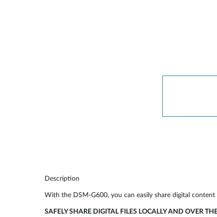
Easy Smart
Switches
non
administrables
Switches
PoE
Accessories
Management
Où acheter
Gestion
Convertisseurs
Cloud
de média
Nuclias
Unity
Fibres
actives
Contrôleurs
matériel
Câbles
Nuclias
Direct
Connect
Description
Attach
With the DSM-G600, you can easily share digital content 
Adaptateurs
PoE
SAFELY SHARE DIGITAL FILES LOCALLY AND OVER TH