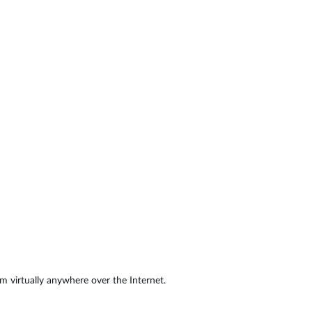
Surveillance
urbaine
Automatisation
des
bâtiments
Mât
intelligent
 virtually anywhere over the Internet.