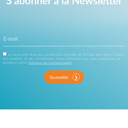
S'abonner à la Newsletter
Je veux être tenu au courant des activités de D-Link, des mises à jours
des produits et des promotions. Vous confirmez que vous comprenez et
acceptez notre
Politique de confidentialité
.
Soumettre