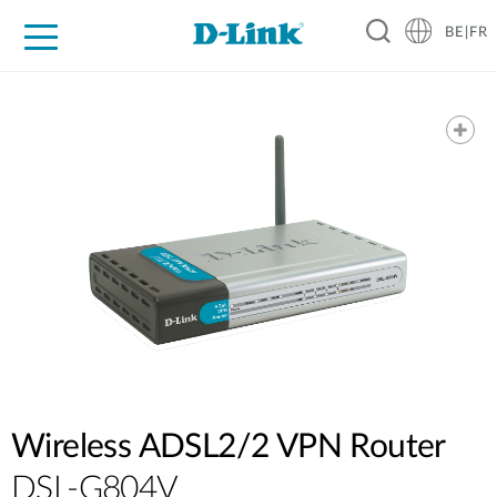
BE|FR
Grand Public
Entreprises
Industrie
Support
Ressources
Partenaires
Wireless ADSL2/2 VPN Router
DSL-G804V