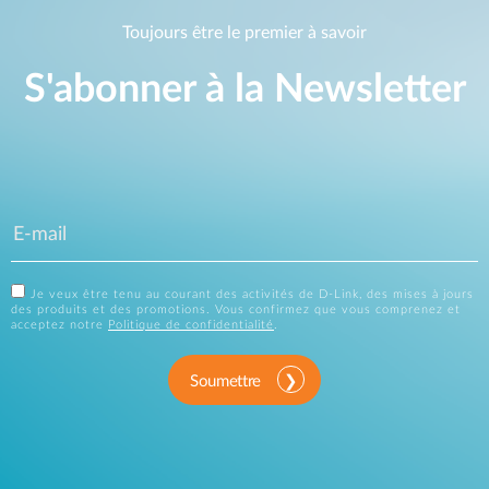
Toujours être le premier à savoir
S'abonner à la Newsletter
Je veux être tenu au courant des activités de D-Link, des mises à jours
des produits et des promotions. Vous confirmez que vous comprenez et
acceptez notre
Politique de confidentialité
.
Soumettre