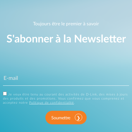
Toujours être le premier à savoir
S'abonner à la Newsletter
Je veux être tenu au courant des activités de D-Link, des mises à jours
des produits et des promotions. Vous confirmez que vous comprenez et
acceptez notre
Politique de confidentialité
.
Soumettre