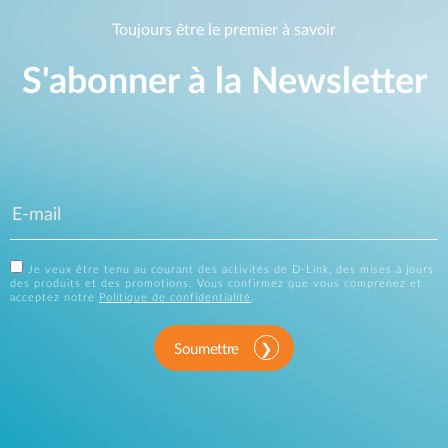
Toujours être le premier à savoir
S'abonner à la Newsletter
Je veux être tenu au courant des activités de D-Link, des mises à jours
des produits et des promotions. Vous confirmez que vous comprenez et
acceptez notre
Politique de confidentialité
.
Soumettre