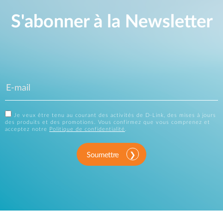
S'abonner à la Newsletter
Je veux être tenu au courant des activités de D-Link, des mises à jours
des produits et des promotions. Vous confirmez que vous comprenez et
acceptez notre
Politique de confidentialité
.
Soumettre