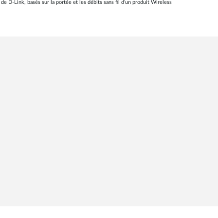
de D-Link, basés sur la portée et les débits sans fil d’un produit Wireless