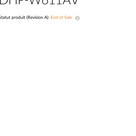
DHP-W611AV
Surveillance
urbaine
Statut produit (Revision A):
End of Sale
Automatisation
des
bâtiments
Mât
intelligent