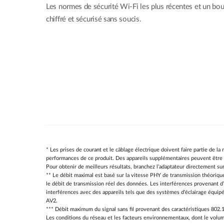
Les normes de sécurité Wi-Fi les plus récentes et un bout
chiffré et sécurisé sans soucis.
* Les prises de courant et le câblage électrique doivent faire partie de la
performances de ce produit. Des appareils supplémentaires peuvent être né
Pour obtenir de meilleurs résultats, branchez l’adaptateur directement su
** Le débit maximal est basé sur la vitesse PHY de transmission théoriqu
le débit de transmission réel des données. Les interférences provenant d’
interférences avec des appareils tels que des systèmes d’éclairage équipé
AV2.
*** Débit maximum du signal sans fil provenant des caractéristiques 802.1
Les conditions du réseau et les facteurs environnementaux, dont le volume