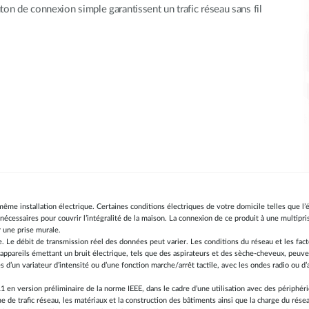
on de connexion simple garantissent un trafic réseau sans fil
 même installation électrique. Certaines conditions électriques de votre domicile telles que l’
cessaires pour couvrir l’intégralité de la maison. La connexion de ce produit à une multipr
r une prise murale.
e. Le débit de transmission réel des données peut varier. Les conditions du réseau et les fa
appareils émettant un bruit électrique, tels que des aspirateurs et des sèche-cheveux, peuve
s d’un variateur d’intensité ou d’une fonction marche/arrêt tactile, avec les ondes radio ou
1 en version préliminaire de la norme IEEE, dans le cadre d’une utilisation avec des périphé
 de trafic réseau, les matériaux et la construction des bâtiments ainsi que la charge du rés