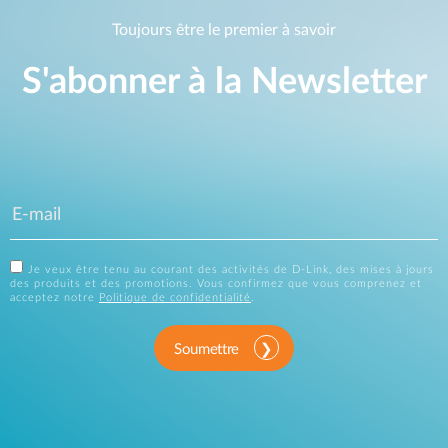
Toujours être le premier à savoir
S'abonner à la Newsletter
Je veux être tenu au courant des activités de D-Link, des mises à jours
des produits et des promotions. Vous confirmez que vous comprenez et
acceptez notre
Politique de confidentialité
.
Soumettre