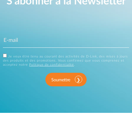
S'abonner à la Newsletter
Je veux être tenu au courant des activités de D-Link, des mises à jours
des produits et des promotions. Vous confirmez que vous comprenez et
acceptez notre
Politique de confidentialité
.
Soumettre