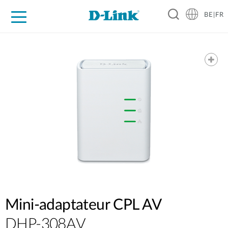
BE|FR
Grand Public
Entreprises
Industrie
Support
Ressources
Partenaires
Mini-adaptateur CPL AV
DHP-308AV