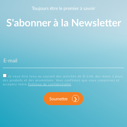
Toujours être le premier à savoir
S'abonner à la Newsletter
Je veux être tenu au courant des activités de D-Link, des mises à jours
des produits et des promotions. Vous confirmez que vous comprenez et
acceptez notre
Politique de confidentialité
.
Soumettre