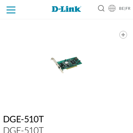
BE|FR
Grand Public
Entreprises
Industrie
Support
Ressources
Partenaires
DGE-510T
DGE-510T