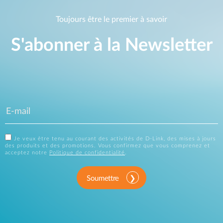
Toujours être le premier à savoir
S'abonner à la Newsletter
Je veux être tenu au courant des activités de D-Link, des mises à jours
des produits et des promotions. Vous confirmez que vous comprenez et
acceptez notre
Politique de confidentialité
.
Soumettre