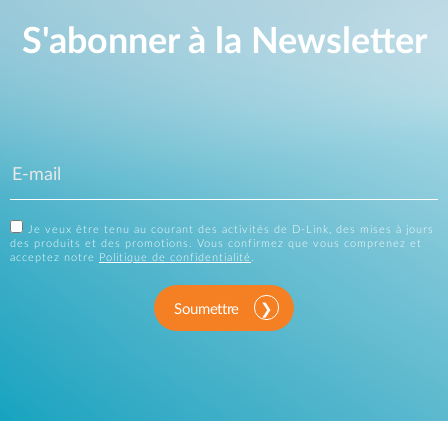
S'abonner à la Newsletter
Je veux être tenu au courant des activités de D-Link, des mises à jours
des produits et des promotions. Vous confirmez que vous comprenez et
acceptez notre
Politique de confidentialité
.
Soumettre