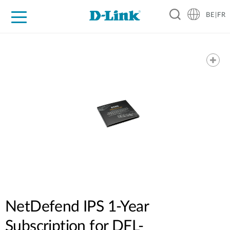
BE|FR
Grand Public
Entreprises
Industrie
Support
Ressources
Partenaires
NetDefend IPS 1-Year
Subscription for DFL-