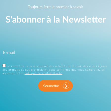
Toujours être le premier à savoir
S'abonner à la Newsletter
Je veux être tenu au courant des activités de D-Link, des mises à jours
des produits et des promotions. Vous confirmez que vous comprenez et
acceptez notre
Politique de confidentialité
.
Soumettre