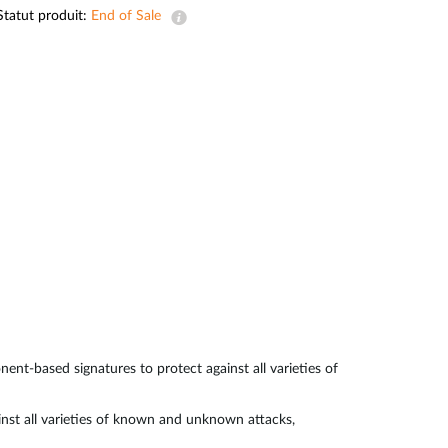
Surveillance
Statut produit:
End of Sale
urbaine
Automatisation
des
bâtiments
Mât
intelligent
t-based signatures to protect against all varieties of
nst all varieties of known and unknown attacks,