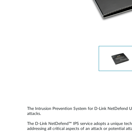
Easy Smart
Switches
non
administrables
Switches
PoE
Accessories
Management
Où acheter
Gestion
Convertisseurs
Cloud
de média
Nuclias
Unity
Fibres
actives
Contrôleurs
matériel
Câbles
Nuclias
Direct
Connect
The Intrusion Prevention System for D-Link NetDefend UTM
Attach
attacks.
Adaptateurs
The D-Link NetDefend™ IPS service adopts a unique techno
PoE
addressing all critical aspects of an attack or potential at