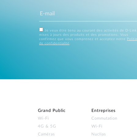
Je veux être tenu au courant des activités de D-Link
mises à jours des produits et des promotions. Vous
confirmez que vous comprenez et acceptez notre
Politi
de confidentialité
.
Grand Public
Entreprises
Wi‑Fi
Commutation
4G & 5G
Wi-Fi
Caméras
Nuclias