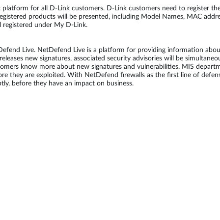
latform for all D-Link customers. D-Link customers need to register their
registered products will be presented, including Model Names, MAC addres
ll registered under My D-Link.
end Live. NetDefend Live is a platform for providing information about 
eleases new signatures, associated security advisories will be simultane
stomers know more about new signatures and vulnerabilities. MIS depart
fore they are exploited. With NetDefend firewalls as the first line of de
ly, before they have an impact on business.