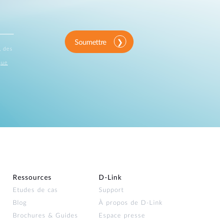
Soumettre
, des
que
Ressources
D‑Link
Etudes de cas
Support
Blog
À propos de D‑Link
Brochures & Guides
Espace presse