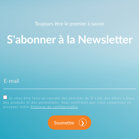
Toujours être le premier à savoir
S'abonner à la Newsletter
Je veux être tenu au courant des activités de D-Link, des mises à jours
des produits et des promotions. Vous confirmez que vous comprenez et
acceptez notre
Politique de confidentialité
.
Soumettre