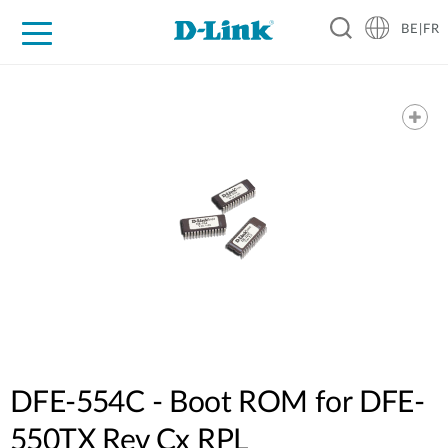
BE|FR
Grand Public
Entreprises
Industrie
Support
Ressources
Partenaires
DFE-554C - Boot ROM for DFE-
550TX Rev Cx RPL