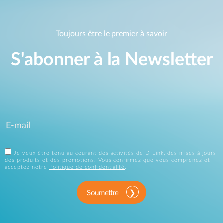
Toujours être le premier à savoir
S'abonner à la Newsletter
Je veux être tenu au courant des activités de D-Link, des mises à jours
des produits et des promotions. Vous confirmez que vous comprenez et
acceptez notre
Politique de confidentialité
.
Soumettre