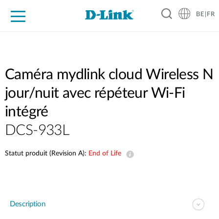
BE|FR
Grand Public
Entreprises
Industrie
Support
Ressources
Partenaires
Caméra mydlink cloud Wireless N
jour/nuit avec répéteur Wi-Fi
intégré
DCS-933L
Statut produit (Revision A):
End of Life
Description