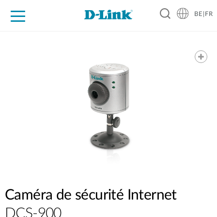
BE|FR
Grand Public
Entreprises
Industrie
Support
Ressources
Partenaires
Caméra de sécurité Internet
DCS-900