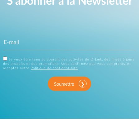
S'abonner à la Newsletter
Je veux être tenu au courant des activités de D-Link, des mises à jours
des produits et des promotions. Vous confirmez que vous comprenez et
acceptez notre
Politique de confidentialité
.
Soumettre