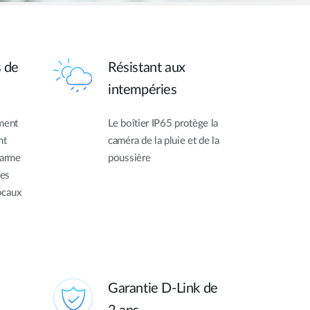
s de
Résistant aux
intempéries
ément
Le boîtier IP65 protège la
nt
caméra de la pluie et de la
larme
poussière
les
locaux
Garantie D-Link de