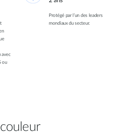
2 ans
Protégé par l’un des leaders
t
mondiaux du secteur.
en
que
u avec
S ou
 couleur