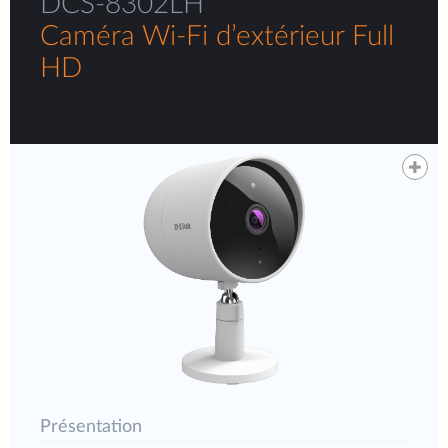
DCS-8302LH
Caméra Wi-Fi d’extérieur Full
HD
Présentation