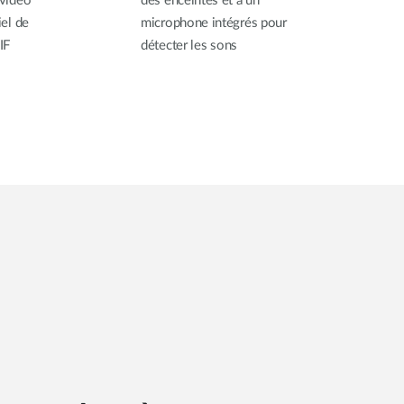
 vidéo
des enceintes et à un
iel de
microphone intégrés pour
IF
détecter les sons