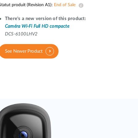
Surveillance
Statut produit (Revision A1):
End of Sale
urbaine
There's a new version of this product:
Automatisation
Caméra Wi-Fi Full HD compacte
des
bâtiments
DCS-6100LHV2
Mât
intelligent
See Newer Product