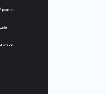
1
pour un
carte
Alexa ou