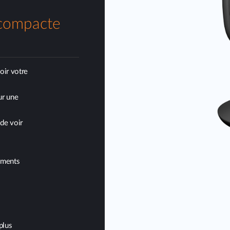
 compacte
oir votre
ur une
de voir
ements
plus