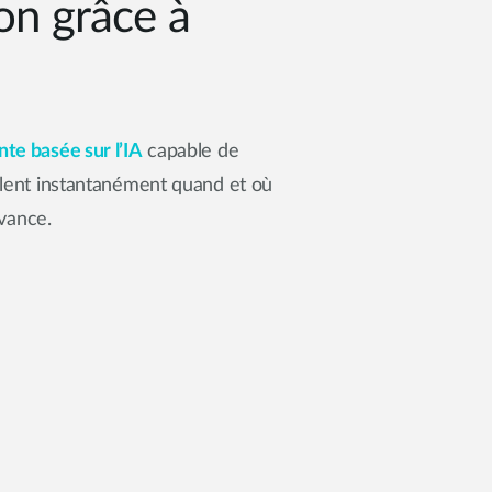
son grâce à
nte basée sur l’IA
capable de
nalent instantanément quand et où
vance.