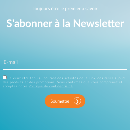
Toujours être le premier à savoir
S'abonner à la Newsletter
Je veux être tenu au courant des activités de D-Link, des mises à jours
des produits et des promotions. Vous confirmez que vous comprenez et
acceptez notre
Politique de confidentialité
.
Soumettre