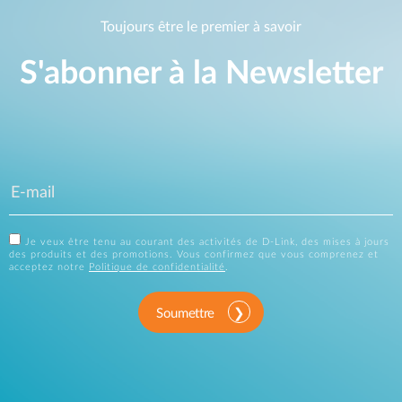
Toujours être le premier à savoir
S'abonner à la Newsletter
Je veux être tenu au courant des activités de D-Link, des mises à jours
des produits et des promotions. Vous confirmez que vous comprenez et
acceptez notre
Politique de confidentialité
.
Soumettre