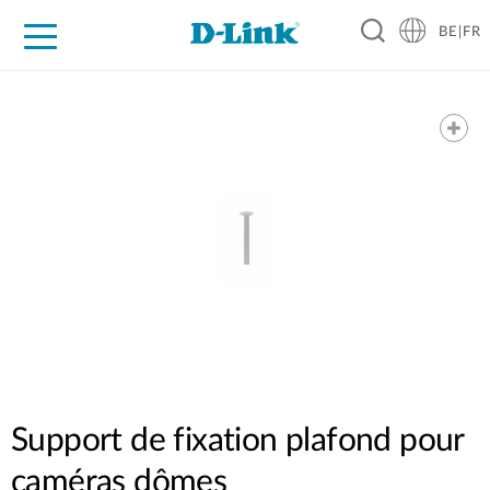
BE|FR
Grand Public
Entreprises
Industrie
Support
Ressources
Partenaires
Support de fixation plafond pour
caméras dômes