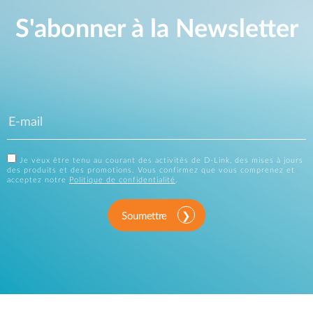
S'abonner à la Newsletter
Je veux être tenu au courant des activités de D-Link, des mises à jours
des produits et des promotions. Vous confirmez que vous comprenez et
acceptez notre
Politique de confidentialité
.
Soumettre