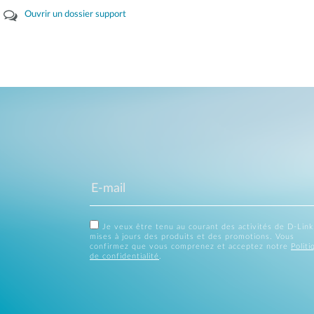
Ouvrir un dossier support
Je veux être tenu au courant des activités de D-Link
mises à jours des produits et des promotions. Vous
confirmez que vous comprenez et acceptez notre
Politi
de confidentialité
.