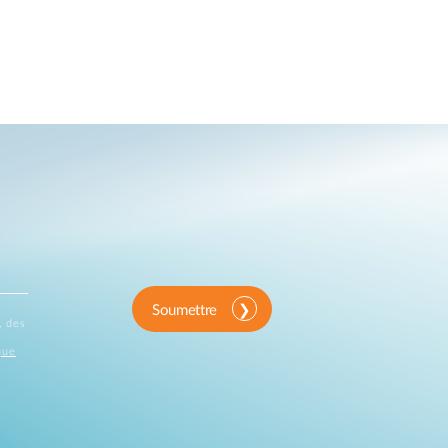
Soumettre
, des
que