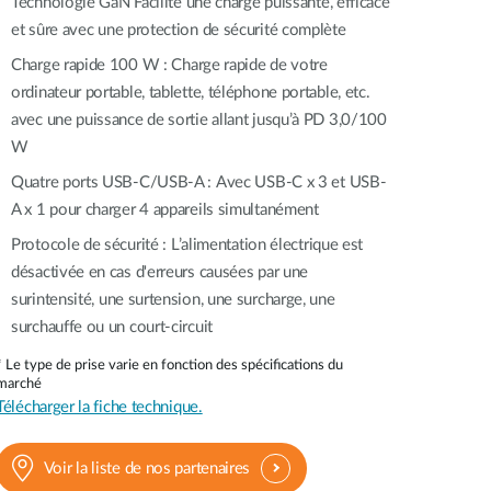
Technologie GaN
Facilite une charge puissante, efficace
Surveillance
urbaine
et sûre avec une protection de sécurité complète
Charge rapide 100 W :
Charge rapide de votre
Automatisation
ordinateur portable, tablette, téléphone portable, etc.
des
bâtiments
avec une puissance de sortie allant jusqu’à PD 3,0/100
Mât
W
intelligent
Quatre ports USB-C/USB-A :
Avec USB-C x 3 et USB-
A x 1 pour charger 4 appareils simultanément
Protocole de sécurité :
L’alimentation électrique est
désactivée en cas d'erreurs causées par une
surintensité, une surtension, une surcharge, une
surchauffe ou un court-circuit
* Le type de prise varie en fonction des spécifications du
marché
Télécharger la fiche technique.
Voir la liste de nos partenaires