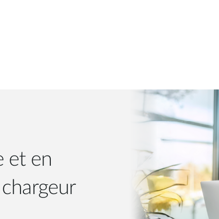
 et en
 chargeur