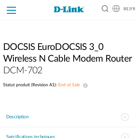
BE|FR
Grand Public
Entreprises
Industrie
Support
Ressources
Partenaires
DOCSIS EuroDOCSIS 3_0
Wireless N Cable Modem Router
DCM-702
Statut produit (Revision A1):
End of Sale
Description
Spécifications techniques