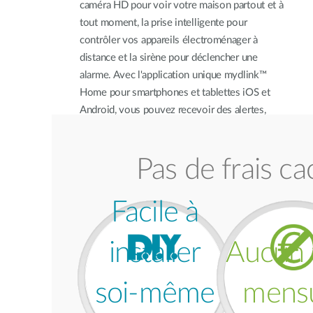
caméra HD pour voir votre maison partout et à
tout moment, la prise intelligente pour
contrôler vos appareils électroménager à
distance et la sirène pour déclencher une
alarme. Avec l'application unique mydlink™
Home pour smartphones et tablettes iOS et
Android, vous pouvez recevoir des alertes,
gérer et contrôler vos appareils à tout moment,
partout. Vous pouvez même définir des règles
Pas de frais ca
d'automatisation pour que vos équipements
communiquent entre eux et rendre ainsi votre
maison encore plus intelligente.
Facile à
installer
Aucun f
soi-même
mens