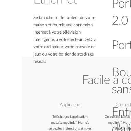
Por
2.0
Se branche sur le routeur de votre
maison et fournit une connexion
Internet à votre télévision
intelligente, à votre lecteur DVD, à
Por
votre ordinateur, votre console de
jeux ou votre boîtier de stockage
réseau.
Bou
Facile à c
sans
Application
Connect
Ent
Téléchargez l'application
Connectez la box
gratuite mydlink™ Home²,
mydlink™ Home
d'a
suivez les instructions simples
routeur Int