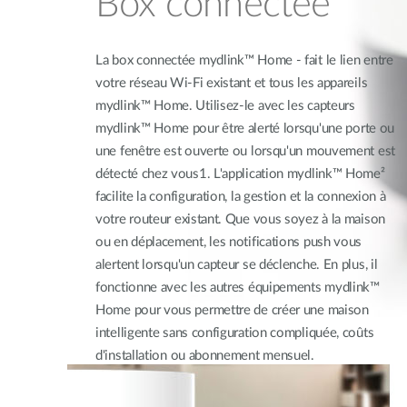
Box connectée
La box connectée mydlink™ Home - fait le lien entre
votre réseau Wi-Fi existant et tous les appareils
mydlink™ Home. Utilisez-le avec les capteurs
mydlink™ Home pour être alerté lorsqu'une porte ou
une fenêtre est ouverte ou lorsqu'un mouvement est
détecté chez vous1. L'application mydlink™ Home²
facilite la configuration, la gestion et la connexion à
votre routeur existant. Que vous soyez à la maison
ou en déplacement, les notifications push vous
alertent lorsqu'un capteur se déclenche. En plus, il
fonctionne avec les autres équipements mydlink™
Home pour vous permettre de créer une maison
intelligente sans configuration compliquée, coûts
d'installation ou abonnement mensuel.