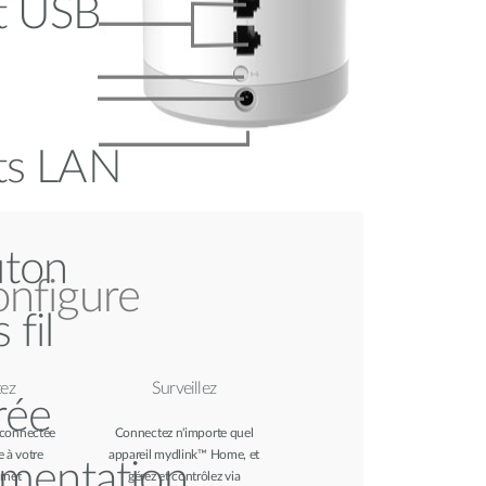
t USB
ts LAN
ton
onfigure
 fil
ez
Surveillez
rée
 connectée
Connectez n'importe quel
 à votre
appareil mydlink™ Home, et
limentation
ernet
gérez et contrôlez via