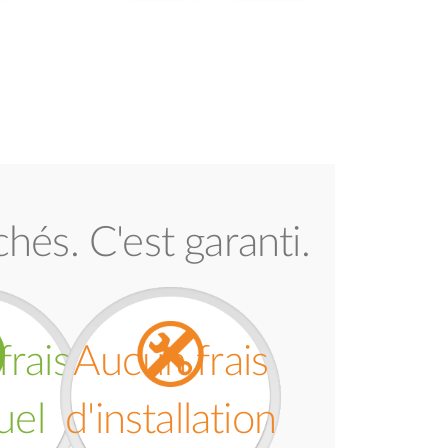
chés. C'est garanti.
rais
Aucun frais
uel
d'installation