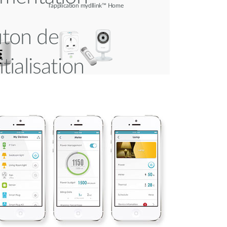
l'application mydllink™ Home
ton de
itialisation