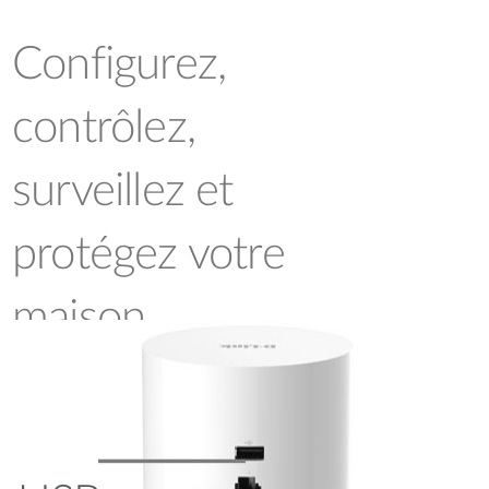
Configurez,
contrôlez,
surveillez et
protégez votre
maison
La box connectée mydlink™ Home fait le
lien entre votre réseau Wi-Fi existant et
tous les équipements mydlink™ Home.