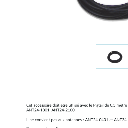
Easy Smart
Switches
non
administrables
Switches
PoE
Accessories
Management
Où acheter
Gestion
Convertisseurs
Cloud
de média
Nuclias
Unity
Fibres
actives
Contrôleurs
matériel
Câbles
Nuclias
Direct
Connect
Cet accessoire doit être utilisé avec le Pigtail de 0,
Attach
ANT24-1801, ANT24-2100.
Adaptateurs
Il ne convient pas aux antennes : ANT24-0401 et ANT24
PoE