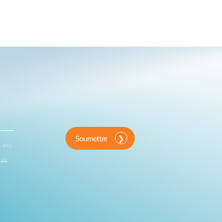
Soumettre
, des
que