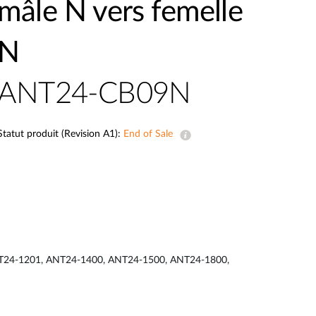
mâle N vers femelle
Surveillance
urbaine
N
Automatisation
des
bâtiments
ANT24-CB09N
Mât
intelligent
Statut produit (Revision A1):
End of Sale
1, ANT24-1201, ANT24-1400, ANT24-1500, ANT24-1800,