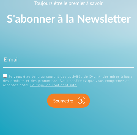
Toujours être le premier à savoir
S'abonner à la Newsletter
Je veux être tenu au courant des activités de D-Link, des mises à jours
des produits et des promotions. Vous confirmez que vous comprenez et
acceptez notre
Politique de confidentialité
.
Soumettre