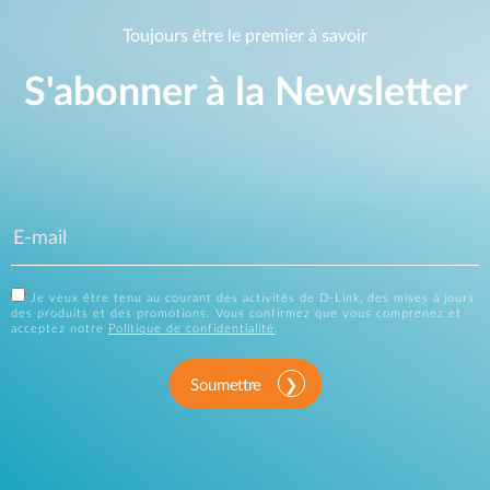
Toujours être le premier à savoir
S'abonner à la Newsletter
Je veux être tenu au courant des activités de D-Link, des mises à jours
des produits et des promotions. Vous confirmez que vous comprenez et
acceptez notre
Politique de confidentialité
.
Soumettre