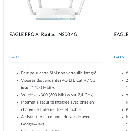
EAGLE PRO AI Routeur N300 4G
EAGLE 
G403
G415
Port pour carte SIM non verrouillé intégré
Wi
Vitesses descendantes 4G LTE Cat 4 / 3G
2,
jusqu’à 150 Mbit/s
12
Wireless N300 (300 Mbit/s sur 2,4 GHz)
Vi
Internet à sécurité intégrée avec prise en
Mb
charge de l’Internet fixe et mobile
Po
Assistant IA et commande vocale avec
Int
Google/Alexa
cha