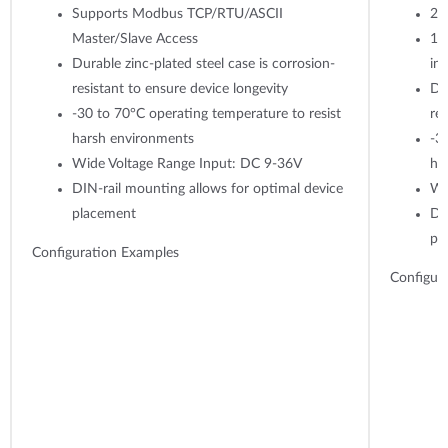
Supports Modbus TCP/RTU/ASCII
2 
Master/Slave Access
1 
Durable zinc-plated steel case is corrosion-
in
resistant to ensure device longevity
Dur
-30 to 70°C operating temperature to resist
res
harsh environments
-3
Wide Voltage Range Input: DC 9-36V
ha
DIN-rail mounting allows for optimal device
Wi
placement
DI
pl
Configuration Examples
Configur