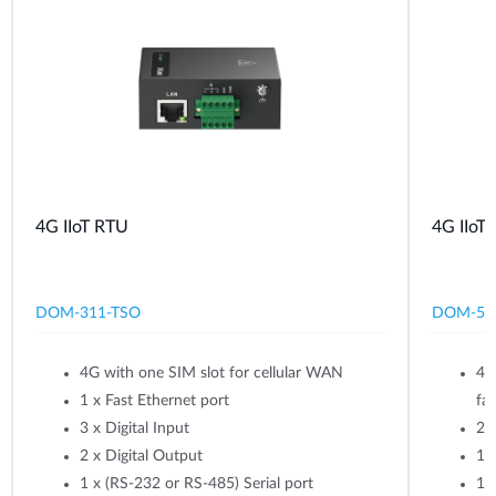
4G IIoT RTU​
4G IIoT
DOM-311-TSO
DOM-53
4G with one SIM slot for cellular WAN
​4
1 x Fast Ethernet port
fa
3 x Digital Input
2 
2 x Digital Output
1 x
1 x (RS-232 or RS-485) Serial port
1 