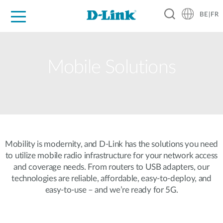
BE|FR
Grand Public
Entreprises
Industrie
Support
Ressources
Partenaires
Mobile Solutions
Mobility is modernity, and D-Link has the solutions you need
to utilize mobile radio infrastructure for your network access
and coverage needs. From routers to USB adapters, our
technologies are reliable, affordable, easy-to-deploy, and
easy-to-use – and we’re ready for 5G.