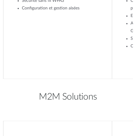
Sécurité sans fil WPA3
Op
Configuration et gestion aisées
par
Ef
As
Go
Sé
Co
M2M Solutions