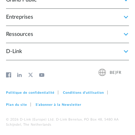
Grand Public
Entreprises
Ressources
D‑Link
BE|FR
Politique de confidentialité
Conditions d'utilisation
Plan du site
S'abonner à la Newsletter
© 2026 D‑Link (Europe) Ltd. D-Link Benelux, PO Box 48, 5480 AA
Schijndel, The Netherlands