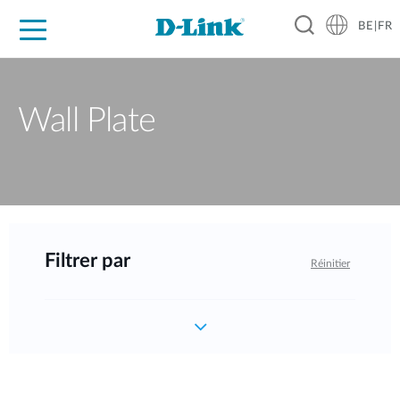
BE|FR
Grand Public
Entreprises
Industrie
Support
Ressources
Partenaires
Wall Plate
Filtrer par
Réinitier