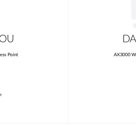
0OU
DA
ess Point
AX3000 Wi-
t