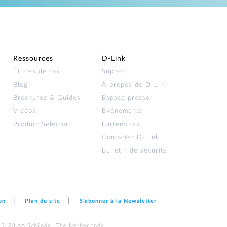
Ressources
D‑Link
Etudes de cas
Support
Blog
À propos de D‑Link
Brochures & Guides
Espace presse
Vidéos
Événements
Product Selector
Partenaires
Contacter D‑Link
Bulletin de sécurité
on
Plan du site
S'abonner à la Newsletter
 5480 AA Schijndel, The Netherlands