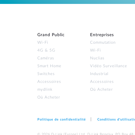
Grand Public
Entreprises
Wi‑Fi
Commutation
4G & 5G
Wi-Fi
Caméras
Nuclias
Smart Home
Vidéo Surveillance
Switches
Industrial
Accessoires
Accessoires
mydlink
Où Acheter
Où Acheter
Politique de confidentialité
Conditions d'utilisati
© 2026 D‑Link (Europe) Ltd. D-Link Benelux, PO Box 48,