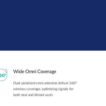
Surveillance
urbaine
Automatisation
des
bâtiments
Mât
intelligent
Wide Omni Coverage
Dual-polarized omni antennas deliver 360°
wireless coverage, optimizing signals for
both near and distant users