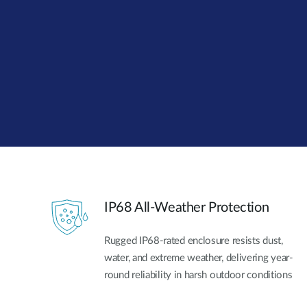
Easy Smart
Switches
non
administrables
Switches
PoE
Accessories
Management
Où acheter
Gestion
Convertisseurs
Cloud
de média
Nuclias
Unity
Fibres
IP68 All-Weather Protection
actives
Contrôleurs
matériel
Câbles
Nuclias
Rugged IP68-rated enclosure resists dust,
Direct
Connect
water, and extreme weather, delivering year-
Attach
round reliability in harsh outdoor conditions
Adaptateurs
PoE