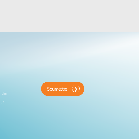
Soumettre
, des
que