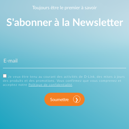
Toujours être le premier à savoir
S'abonner à la Newsletter
Je veux être tenu au courant des activités de D-Link, des mises à jours
des produits et des promotions. Vous confirmez que vous comprenez et
acceptez notre
Politique de confidentialité
.
Soumettre