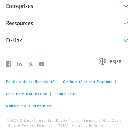
Entreprises
Ressources
D‑Link
FR|FR
Politique de confidentialité
Conformité et certifications
Conditions d'utilisation
Plan du site
S'abonner à la Newsletter
© 2026 D‑Link (Europe) Ltd. D-Link France – Immeuble Place Ovale –
14 place Georges Pompidou – 78180 -Montigny-le-Bretonneux