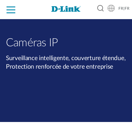
FR|FR
Grand Public
Entreprises
Industrie
Support
Ressources
Partenaires
Caméras IP
Surveillance intelligente, couverture étendue,
Protection renforcée de votre entreprise