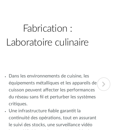
Fabrication :
Laboratoire culinaire
Dans les environnements de cuisine, les
La c
équipements métalliques et les appareils de
mult
cuisson peuvent affecter les performances
char
du réseau sans fil et perturber les systèmes
néce
critiques.
chaq
Une infrastructure fiable garantit la
Une 
continuité des opérations, tout en assurant
esse
le suivi des stocks, une surveillance vidéo
comm