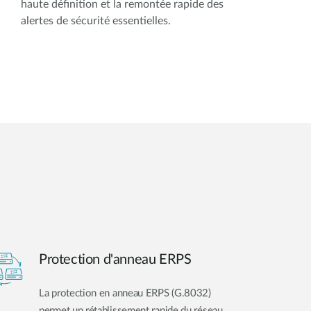
haute définition et la remontée rapide des
inte
alertes de sécurité essentielles.
l’en
Protection d'anneau ERPS
La protection en anneau ERPS (G.8032)
permet un rétablissement rapide du réseau