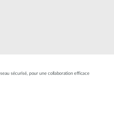
Surveillance
urbaine
Automatisation
des
bâtiments
Mât
intelligent
éseau sécurisé, pour une collaboration efficace