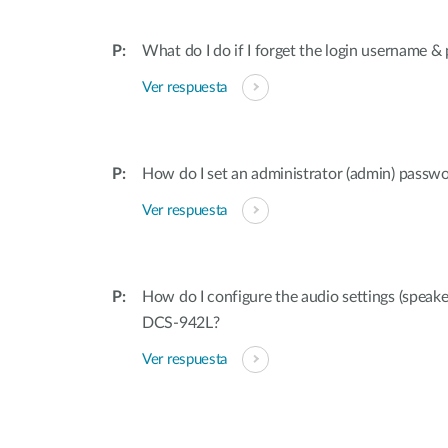
What do I do if I forget the login username 
Ver respuesta
How do I set an administrator (admin) pass
Ver respuesta
How do I configure the audio settings (spea
DCS-942L?
Ver respuesta