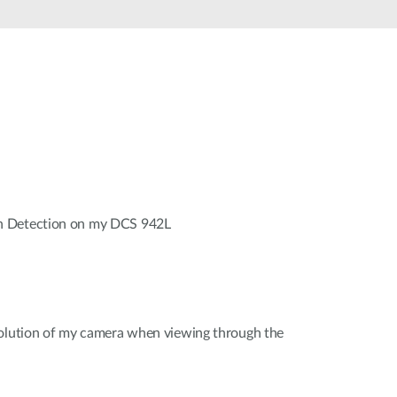
Videovigilancia
pública
Smart
Building
Mástiles
con
cámaras y
sensores
n Detection on my DCS 942L
solution of my camera when viewing through the