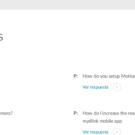
s
How do you setup Motio
Ver respuesta
amera?
How do I increase the re
mydlink mobile app
Ver respuesta