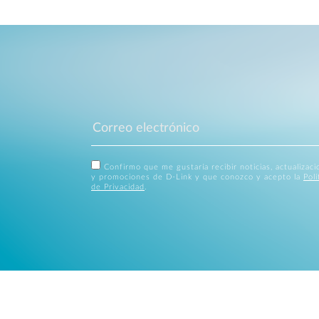
Confirmo que me gustaría recibir noticias, actualizac
y promociones de D-Link y que conozco y acepto la
Polí
de Privacidad
.