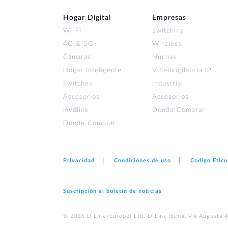
Hogar Digital
Empresas
Wi‑Fi
Switching
4G & 5G
Wireless
Cámaras
Nuclias
Hogar Inteligente
Videovigilancia IP
Switches
Industrial
Accesorios
Accesorios
mydlink
Dónde Comprar
Dónde Comprar
Privacidad
Condiciones de uso
Codigo Etico
Suscripción al boletín de noticias
© 2026 D‑Link (Europe) Ltd. D-Link Iberia, Via Augusta 