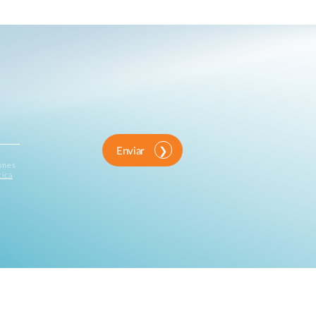
Enviar
iones
tica