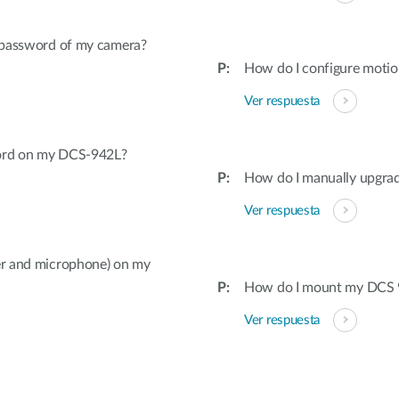
& password of my camera?
How do I configure motio
Ver respuesta
word on my DCS-942L?
How do I manually upgra
Ver respuesta
ker and microphone) on my
How do I mount my DCS 94
Ver respuesta