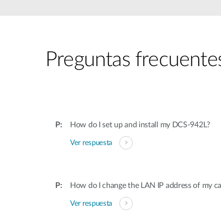
Easy Smart
Switches sin
gestión
Switches
PoE
Preguntas frecuente
Accesorios
Gestión
Dónde
Unificada
comprar
Media
Converters
Gestión
How do I set up and install my DCS-942L?
Nuclias
Unity Cloud
Transceptores
Ver respuesta
Cables
Controladoras
Stacking
Nuclias
Connect
Adaptadores
How do I change the LAN IP address of my c
PoE
Ver respuesta