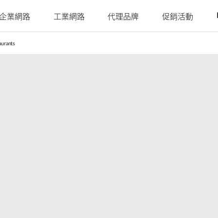
企業網路
工業網路
代理品牌
促銷活動
aurants
Juniper
Nuclias
Nuclias
Nuclias
Nuclias
Nuclias
Ruckus
Nuclias
4G/5G行動網路
網路攝影機
SOHO
Industry
Connect
M2M
Hyper
Surveillance
影
戶外行動路由器
室內網路攝影機
網路安全存
單點網路
單點網路
WAN 延伸
多點網路
簡易部署的
室內行動路由器
戶外網路攝影機
YesTurnkey
取
本地監視系
分散式網路
聚合至邊緣
遠端存取
核心至邊緣
機
統
mydlink App
行動熱點
整合式影像
網路
網路
高速網路
安全監控
監控
單點集中式
USB無線網卡
身分識別與
網路統一可
安全監控
PoE網路
IIoT & 遙測
訪客Wi-Fi
存取管理
視性
多點安全監
車載方案
控
哪裡購買