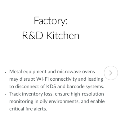
Factory:
R&D Kitchen
Metal equipment and microwave ovens
Simu
may disrupt Wi-Fi connectivity and leading
oper
to disconnect of KDS and barcode systems.
load
Track inventory loss, ensure high-resolution
bran
monitoring in oily environments, and enable
Fail
critical fire alerts.
com
lead