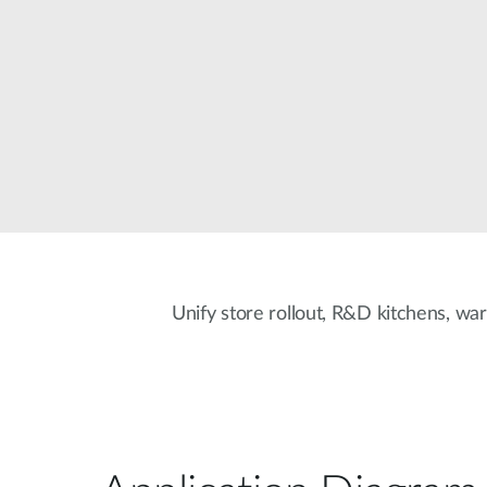
器
PoE交換器
配件
管理
光電轉換器
雲端網路管
理
主動式光纖
網路
網路控制器
直連電纜
PoE轉接器
Unify store rollout, R&D kitchens, war