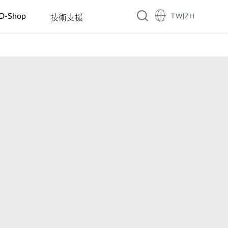
D-Shop
TW|ZH
技術支援
A10
旅館
企業 & 零售
智慧家庭
教育
製造
餐飲
工業 IoT
交通
賓館
電動車充電
智慧插座
幼稚園
自動光學檢
咖啡廳
洪水監控
智慧交通
測
商務飯店
數位看板 &
感測器
國小國中高
餐廳
太陽能管理
大眾運輸
互動資訊站
中
自動化工廠
渡假村
連鎖餐廳
智慧溫室
智慧警政巡
自動販賣機
大學
機器人
邏系統
(AMR/AGV)
智慧城市
城市安全監
控
自動化建築