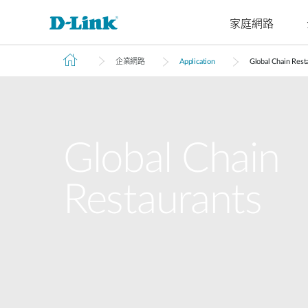
家庭網路
企業網路
Application
Global Chain Rest
4G/5G
Cyberbit
交換器
無線
工業級交換
家庭Wi-Fi
路由器
配件
監視器
管理
M2M
器
微型資料中
企業基地台
路由器
VPN路由器
光纖收發器
IP網路攝
雲端管理
M2M路由器
心交換器
無網管交換
機
智慧基地台
延伸器
光電轉換器
SonicWall
器
PoE路由器
核心交換器
網路錄影
Global Chain
無線網卡
智慧交換器
M2M無線路
聚合交換器
由器
網管交換器
Restaurants
可堆疊智慧
IIoT閘道器
交換器
車用閘道器
標準智慧交
有線網路
換器
無網管交換器
簡易智慧交
換器
無網管交換