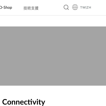
D-Shop
TW|ZH
技術支援
A10
旅館
企業 & 零售
智慧家庭
教育
製造
餐飲
工業 IoT
交通
賓館
電動車充電
智慧插座
幼稚園
自動光學檢
咖啡廳
洪水監控
智慧交通
測
商務飯店
數位看板 &
感測器
國小國中高
餐廳
太陽能管理
大眾運輸
互動資訊站
中
自動化工廠
渡假村
連鎖餐廳
智慧溫室
智慧警政巡
自動販賣機
大學
機器人
邏系統
(AMR/AGV)
智慧城市
城市安全監
控
Connectivity
自動化建築