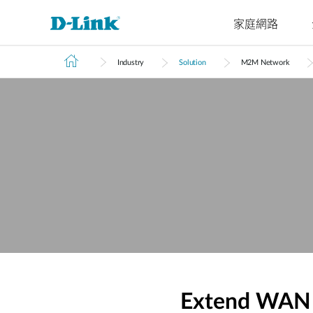
家庭網路
Industry
Solution
M2M Network
4G/5G
Cyberbit
交換器
無線
工業級交換
家庭Wi-Fi
路由器
配件
監視器
管理
M2M
器
微型資料中
企業基地台
路由器
VPN路由器
光纖收發器
IP網路攝
雲端管理
M2M路由器
心交換器
無網管交換
機
智慧基地台
延伸器
光電轉換器
SonicWall
器
PoE路由器
核心交換器
網路錄影
無線網卡
智慧交換器
M2M無線路
聚合交換器
由器
網管交換器
可堆疊智慧
IIoT閘道器
交換器
車用閘道器
標準智慧交
有線網路
換器
無網管交換器
簡易智慧交
換器
Extend WAN 
無網管交換