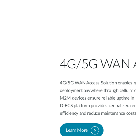
器
PoE交換器
配件
管理
光電轉換器
雲端網路管
理
主動式光纖
4G/5G WAN A
網路
網路控制器
直連電纜
4G/5G WAN Access Solution enables ra
PoE轉接器
deployment anywhere through cellular co
M2M devices ensure reliable uptime in 
D-ECS platform provides centralized r
efficiency and reduce maintenance costs
Learn More