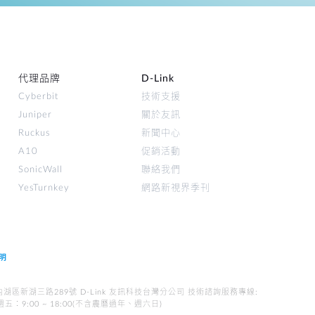
代理品牌
D‑Link
Cyberbit
技術支援
Juniper
關於友訊
Ruckus
新聞中心
A10
促銷活動
SonicWall
聯絡我們
YesTurnkey
網路新視界季刊
聲明
WAN). 台北市內湖區新湖三路289號 D-Link 友訊科技台灣分公司 技術諮詢服務專線:
一至週五︰9:00 ~ 18:00(不含農曆過年、週六日)