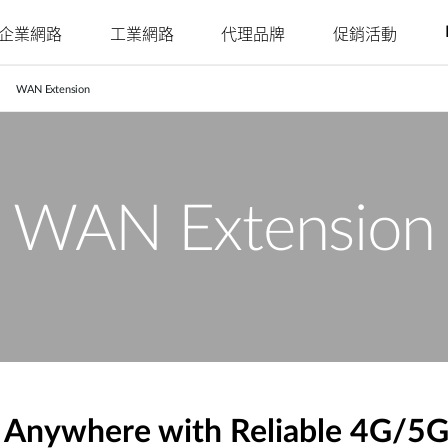
企業網路
工業網路
代理品牌
促銷活動
WAN Extension
Juniper
Nuclias
Nuclias
Nuclias
Nuclias
Nuclias
Ruckus
Nuclias
4G/5G行動網路
網路攝影機
SOHO
Industry
Connect
M2M
Hyper
Surveillance
影
戶外行動路由器
室內網路攝影機
網路安全存
單點網路
單點網路
WAN 延伸
多點網路
簡易部署的
室內行動路由器
戶外網路攝影機
YesTurnkey
取
本地監視系
分散式網路
聚合至邊緣
遠端存取
核心至邊緣
WAN Extension
機
統
mydlink App
行動熱點
整合式影像
網路
網路
高速網路
安全監控
監控
單點集中式
USB無線網卡
身分識別與
網路統一可
安全監控
PoE網路
IIoT & 遙測
訪客Wi-Fi
存取管理
視性
多點安全監
車載方案
控
哪裡購買
Anywhere with Reliable 4G/5G 