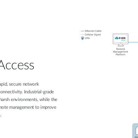
ccess
pid, secure network
nnectivity. Industrial-grade
harsh environments, while the
emote management to improve
.