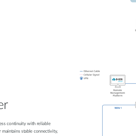
er
ss continuity with reliable
aintains stable connectivity,