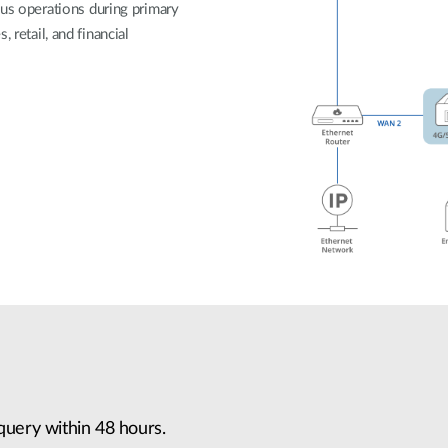
ous operations during primary
retail, and financial
query within 48 hours.