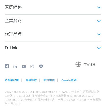
家庭網路
企業網路
代理品牌
D‑Link
TW|ZH
隱私權政策
服務條款
網站地圖
Cookie聲明
Copyright © 2024 D-Link Corporation (TAIWAN). 台北市內湖區新湖三路
289號 D-Link 友訊科技台灣分公司 技術諮詢服務專線: 0800-002-615
(02)6600-0123分機8715 服務時間︰週一至週五︰9:00 ~ 18:00(不含農曆過
年、週六日)