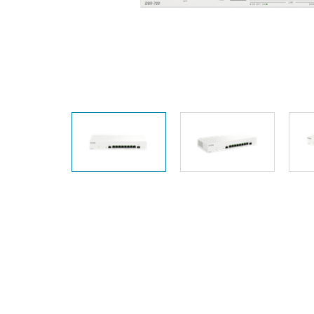
器
PoE交換器
配件
管理
光電轉換器
雲端網路管
理
主動式光纖
網路
網路控制器
直連電纜
PoE轉接器