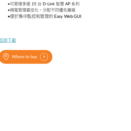
•
可管理多達
15
台
D-Link
智慧
AP
系列
智慧電桿
•
頻寬管理最佳化，分配不同優先層級
•便於集中監控和管理的 Easy Web GUI
型錄下載
Where to buy