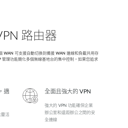
PN 路由器
個
WAN
可支援自動切換到備援
WAN
連線和負載共用存
P
管理功能簡化多個無線基地台的集中控制，如果您追求
，適
全面且強大的 VPN
強大的 VPN 功能確保企業
辦公室和遠距辦公之間的安
供靈活
全連線