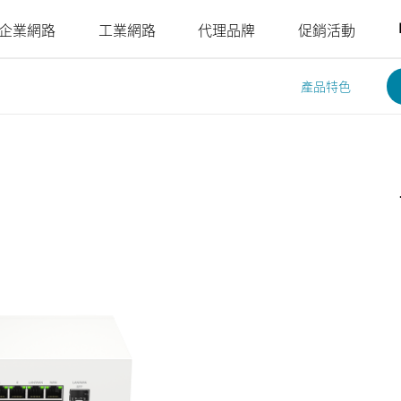
企業網路
工業網路
代理品牌
促銷活動
產品特色
Juniper
Nuclias
Nuclias
Nuclias
Nuclias
Nuclias
Ruckus
Nuclias
4G/5G行動網路
網路攝影機
SOHO
Industry
Connect
M2M
Hyper
Surveillance
影
戶外行動路由器
室內網路攝影機
網路安全存
單點網路
單點網路
WAN 延伸
多點網路
簡易部署的
室內行動路由器
戶外網路攝影機
YesTurnkey
取
本地監視系
分散式網路
聚合至邊緣
遠端存取
核心至邊緣
機
統
mydlink App
行動熱點
整合式影像
網路
網路
高速網路
安全監控
監控
單點集中式
USB無線網卡
身分識別與
網路統一可
安全監控
PoE網路
IIoT & 遙測
訪客Wi-Fi
存取管理
視性
多點安全監
車載方案
控
哪裡購買