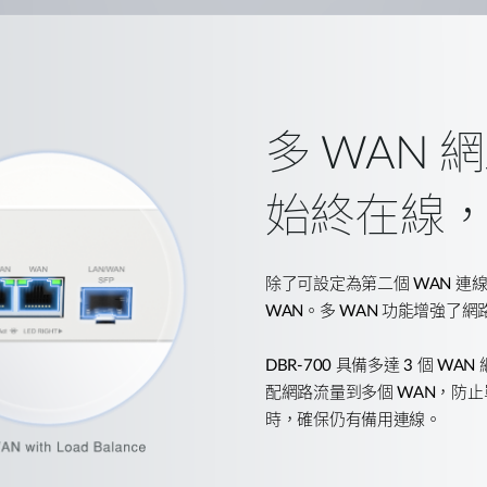
多 WAN 
始終在線
除了可設定為第二個
WAN
連
WAN
。多
WAN
功能增強了網
DBR-700
具備多達
3
個
WAN
配網路流量到多個
WAN
，防止
時，確保仍有備用連線。