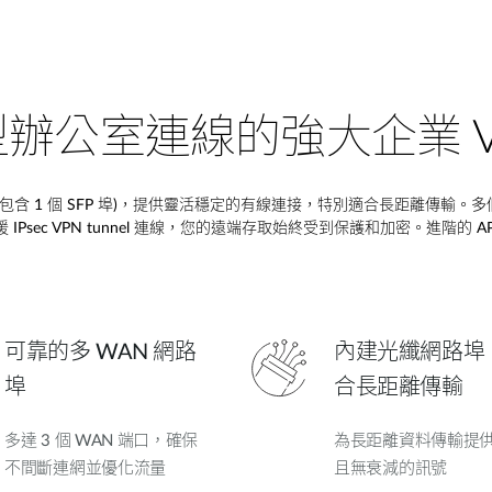
辦公室連線的強大企業 V
包含
1
個
SFP
埠
)
，提供靈活穩定的有線連接，特別適合長距離傳輸。多
援
IPsec VPN tunnel
連線，您的遠端存取始終受到保護和加密。進階的
A
可靠的多 WAN 網路
內建光纖網路埠
埠
合長距離傳輸
多達 3 個 WAN 端口，確保
為長距離資料傳輸提
不間斷連網並優化流量
且無衰減的訊號