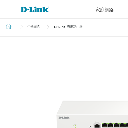
家庭網路
企業網路
DBR‑700 商用路由器
4G/5G
Cyberbit
交換器
無線
工業級交換
家庭Wi-Fi
路由器
配件
監視器
管理
M2M
器
微型資料中
企業基地台
路由器
VPN路由器
光纖收發器
IP網路攝
雲端管理
M2M路由器
心交換器
無網管交換
機
智慧基地台
延伸器
光電轉換器
SonicWall
器
PoE路由器
核心交換器
網路錄影
無線網卡
智慧交換器
M2M無線路
聚合交換器
由器
網管交換器
可堆疊智慧
IIoT閘道器
交換器
車用閘道器
標準智慧交
有線網路
換器
無網管交換器
簡易智慧交
換器
無網管交換