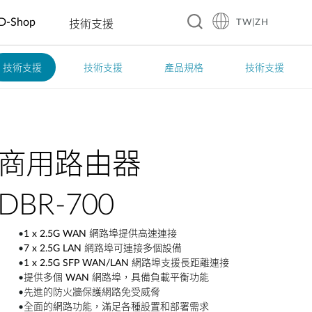
D-Shop
TW|ZH
技術支援
技術支援
技術支援
產品規格
技術支援
A10
旅館
企業 & 零售
智慧家庭
教育
製造
餐飲
工業 IoT
交通
賓館
電動車充電
智慧插座
幼稚園
自動光學檢
咖啡廳
洪水監控
智慧交通
測
商務飯店
數位看板 &
感測器
國小國中高
餐廳
太陽能管理
大眾運輸
互動資訊站
中
自動化工廠
渡假村
連鎖餐廳
智慧溫室
智慧警政巡
商用路由器
自動販賣機
大學
機器人
邏系統
(AMR/AGV)
DBR-700
智慧城市
•
1 x 2.5G WAN
網路埠提供高速連接
•
7 x
2.5G LAN
網路埠可連接多個設備
•
1 x 2.5G SFP WAN/LAN
網路埠支援長距離連接
城市安全監
•
提供多個
WAN
網路埠，具備負載平衡功能
控
•
先進的防火牆保護網路免受威脅
自動化建築
•
全面的網路功能，滿足各種設置和部署需求