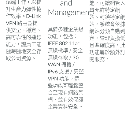
and
遠端工作，以提
能，可讓網管人
升生產力彈性協
員允許特定網
Management）
作效率。D-Link
站、封鎖特定網
VPN 路由器提
站，系統會依據
具備多種企業級
供安全、穩定、
網站分類自動判
功能，包括：
高可靠性的連線
定，管理負擔低
IEEE 802.11ac
能力，讓員工能
且準確度高。此
無線標準 / 安全
隨時隨地安全存
功能屬於額外訂
無線存取 / 3G
取公司資源。
閱服務。
WAN 備援 /
IPv6 支援 / 完整
VPN 功能，這
些功能可輕鬆整
合至現有網路架
構，並有效保護
企業資料安全。