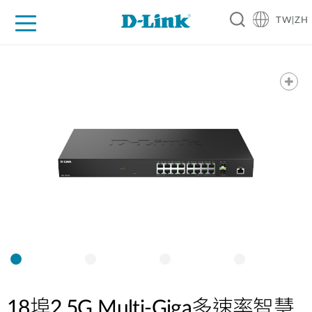
TW|ZH
D-Shop
家庭網路
企業網路
工業網路
代理品牌
促銷活動
技術支援
18埠2.5G Multi-Giga多速率智慧